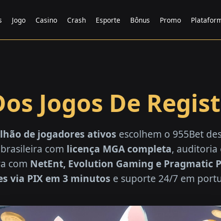
s
Jogo
Casino
Crash
Esporte
Bônus
Promo
Platafor
os Jogos De Regis
ilhão de jogadores ativos
escolhem o 955Bet de
 brasileira com
licença MGA completa
, auditori
iva com
NetEnt, Evolution Gaming e Pragmatic P
s via PIX em 3 minutos
e suporte 24/7 em port