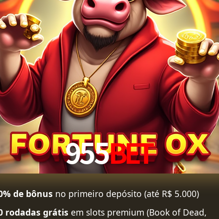
0% de bônus
no primeiro depósito (até R$ 5.000)
0 rodadas grátis
em slots premium (Book of Dead,