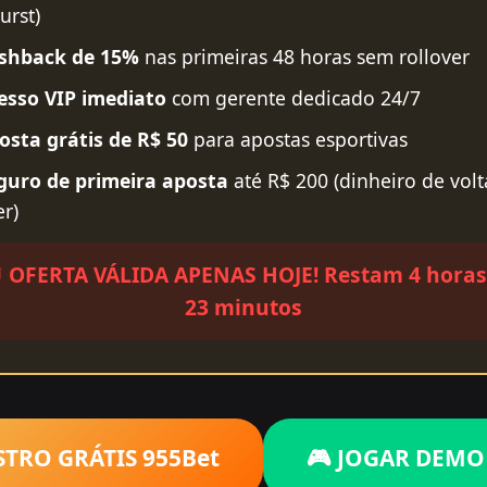
urst)
shback de 15%
nas primeiras 48 horas sem rollover
esso VIP imediato
com gerente dedicado 24/7
osta grátis de R$ 50
para apostas esportivas
guro de primeira aposta
até R$ 200 (dinheiro de volt
r)
 OFERTA VÁLIDA APENAS HOJE! Restam 4 horas
23 minutos
STRO GRÁTIS 955Bet
🎮 JOGAR DEMO