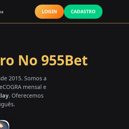
LOGIN
CADASTRO
ma
tro No 955Bet
sde 2015. Somos a
a eCOGRA mensal e
lay
. Oferecemos
uguês.