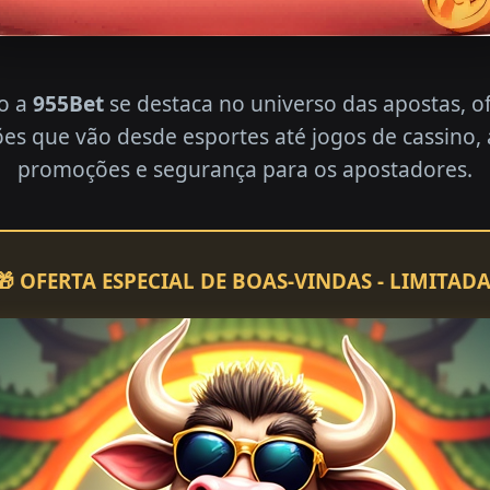
o a
955Bet
se destaca no universo das apostas, 
ões que vão desde esportes até jogos de cassino
promoções e segurança para os apostadores.
🎁 OFERTA ESPECIAL DE BOAS-VINDAS - LIMITADA