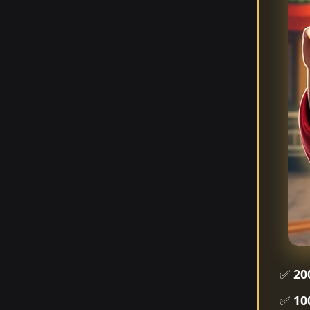
✅
20
✅
10