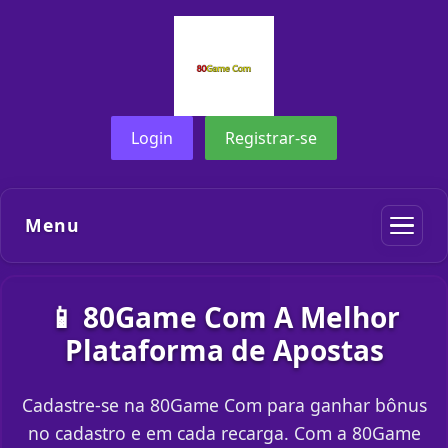
Login
Registrar-se
Menu
📱 80Game Com A Melhor
Plataforma de Apostas
Cadastre-se na 80Game Com para ganhar bônus
no cadastro e em cada recarga. Com a 80Game