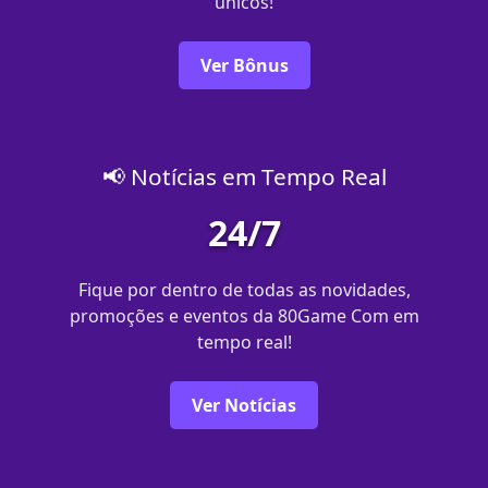
únicos!
Ver Bônus
📢 Notícias em Tempo Real
24/7
Fique por dentro de todas as novidades,
promoções e eventos da 80Game Com em
tempo real!
Ver Notícias