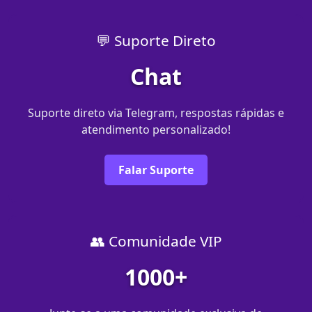
💬 Suporte Direto
Chat
Suporte direto via Telegram, respostas rápidas e
atendimento personalizado!
Falar Suporte
👥 Comunidade VIP
1000+