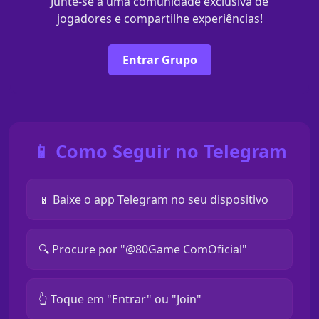
Junte-se a uma comunidade exclusiva de
jogadores e compartilhe experiências!
Entrar Grupo
📱 Como Seguir no Telegram
📱 Baixe o app Telegram no seu dispositivo
🔍 Procure por "@80Game ComOficial"
👆 Toque em "Entrar" ou "Join"