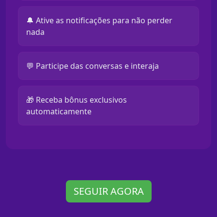
🔔 Ative as notificações para não perder
nada
💬 Participe das conversas e interaja
🎁 Receba bônus exclusivos
automaticamente
SEGUIR AGORA