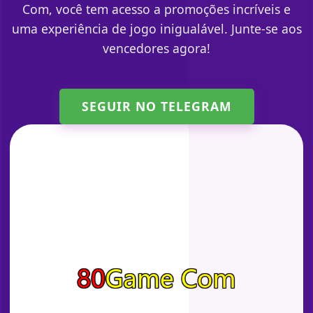
Com, você tem acesso a promoções incríveis e
uma experiência de jogo inigualável. Junte-se aos
vencedores agora!
SEGUIR NO TELEGRAM