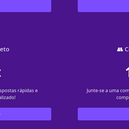
reto
👥 
t
espostas rápidas e
Junte-se a uma com
lizado!
compa
e