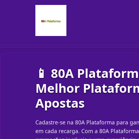
📱 80A Plataform
Melhor Platafor
Apostas
Cadastre-se na 80A Plataforma para ga
em cada recarga. Com a 80A Plataforma