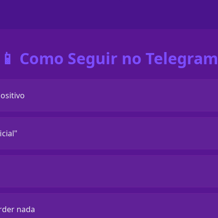
📱 Como Seguir no Telegram
ositivo
cial"
erder nada