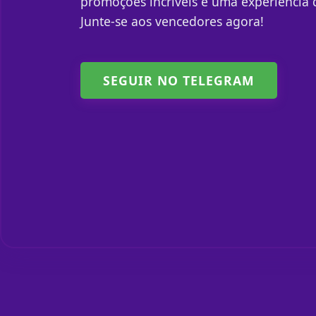
promoções incríveis e uma experiência d
Junte-se aos vencedores agora!
SEGUIR NO TELEGRAM