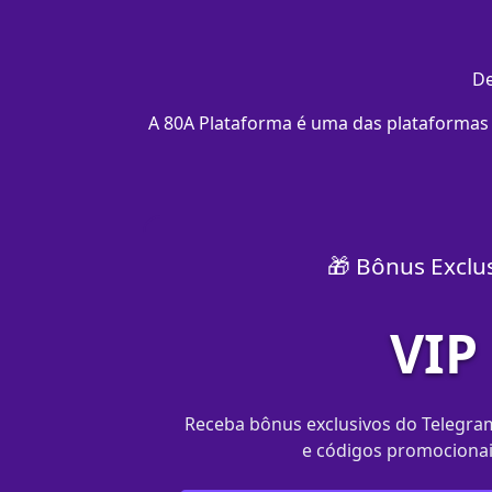
De
A 80A Plataforma é uma das plataformas 
🎁 Bônus Exclu
VIP
Receba bônus exclusivos do Telegra
e códigos promocionai