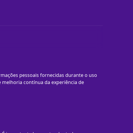
ormações pessoais fornecidas durante o uso
e melhoria contínua da experiência de