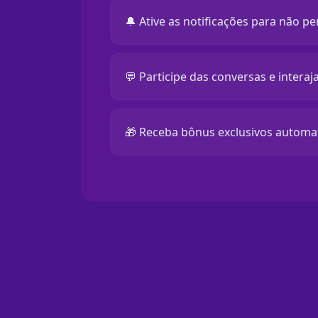
🔔 Ative as notificações para não p
💬 Participe das conversas e interaj
🎁 Receba bônus exclusivos autom