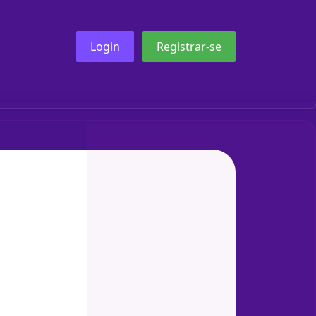
Login
Registrar-se