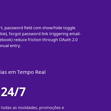
t, password field com show/hide toggle
ie), forgot password link triggering email-
acebook) reduce friction through OAuth 2.0
nual entry.
cias em Tempo Real
24/7
e todas as novidades, promoções e