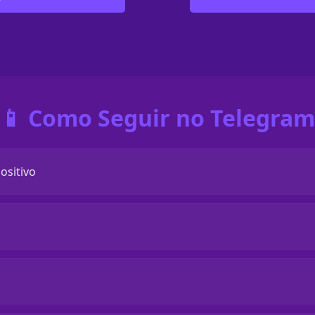
📱 Como Seguir no Telegram
ositivo