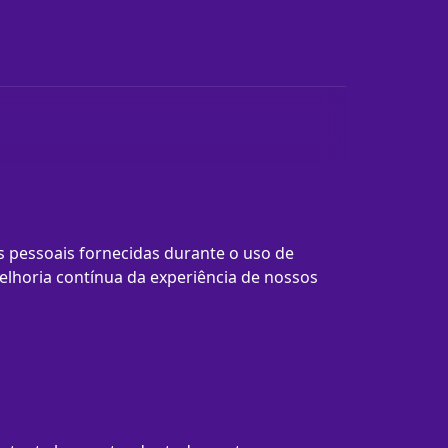
s pessoais fornecidas durante o uso de
elhoria contínua da experiência de nossos