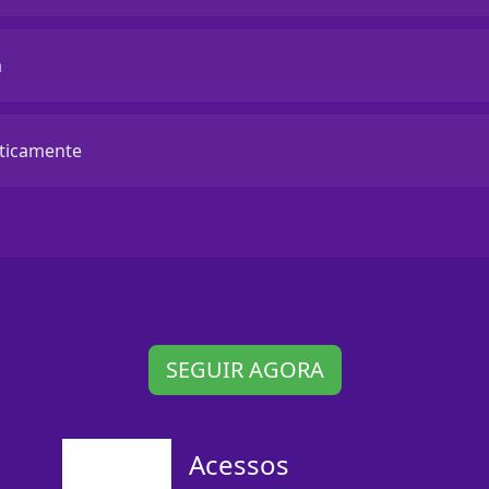
a
aticamente
SEGUIR AGORA
Acessos