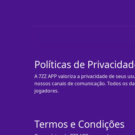
Políticas de Privacida
A 7ZZ APP valoriza a privacidade de seus u
nossos canais de comunicação. Todos os dad
jogadores.
Termos e Condições