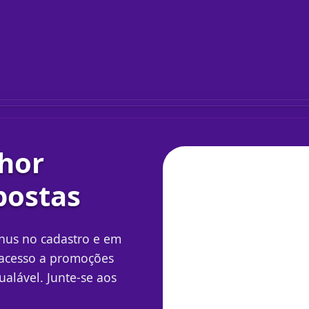
lhor
postas
nus no cadastro e em
 acesso a promoções
ualável. Junte-se aos