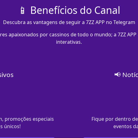
📱 Benefícios do Canal
Descubra as vantagens de seguir a 7ZZ APP no Telegram
ores apaixonados por cassinos de todo o mundo; a 7ZZ APP
interativas.
sivos
📢 Notí
m, promoções especiais
Fique por dentro d
s únicos!
eventos d