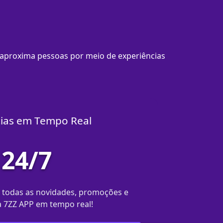
 aproxima pessoas por meio de experiências
cias em Tempo Real
24/7
e todas as novidades, promoções e
a 7ZZ APP em tempo real!