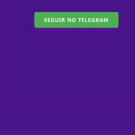
SEGUIR NO TELEGRAM