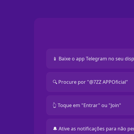
📱 Baixe o app Telegram no seu disp
🔍 Procure por "@7ZZ APPOficial"
👆 Toque em "Entrar" ou "Join"
🔔 Ative as notificações para não p