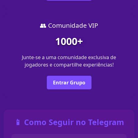
👥 Comunidade VIP
1000+
Junte-se a uma comunidade exclusiva de
jogadores e compartilhe experiências!
Entrar Grupo
📱 Como Seguir no Telegram