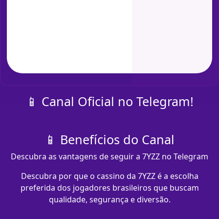
📱 Canal Oficial no Telegram!
📱 Benefícios do Canal
Descubra as vantagens de seguir a 7YZZ no Telegram
Descubra por que o cassino da 7YZZ é a escolha
preferida dos jogadores brasileiros que buscam
qualidade, segurança e diversão.