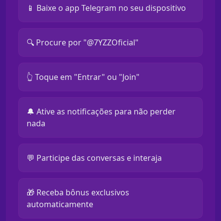
📱 Baixe o app Telegram no seu dispositivo
🔍 Procure por "@7YZZOficial"
👆 Toque em "Entrar" ou "Join"
🔔 Ative as notificações para não perder
nada
💬 Participe das conversas e interaja
🎁 Receba bônus exclusivos
automaticamente