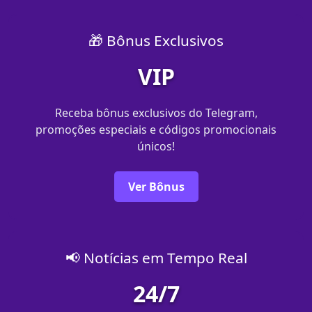
🎁 Bônus Exclusivos
VIP
Receba bônus exclusivos do Telegram,
promoções especiais e códigos promocionais
únicos!
Ver Bônus
📢 Notícias em Tempo Real
24/7