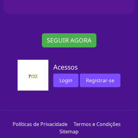
SEGUIR AGORA
Acessos
Login
Registrar-se
Políticas de Privacidade
Termos e Condições
Sitemap