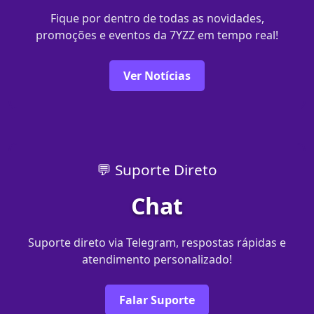
Fique por dentro de todas as novidades,
promoções e eventos da 7YZZ em tempo real!
Ver Notícias
💬 Suporte Direto
Chat
Suporte direto via Telegram, respostas rápidas e
atendimento personalizado!
Falar Suporte