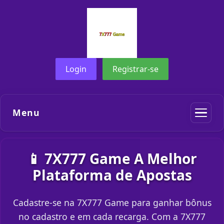
Login
Registrar-se
Menu
📱 7X777 Game A Melhor
Plataforma de Apostas
Cadastre-se na 7X777 Game para ganhar bônus
no cadastro e em cada recarga. Com a 7X777