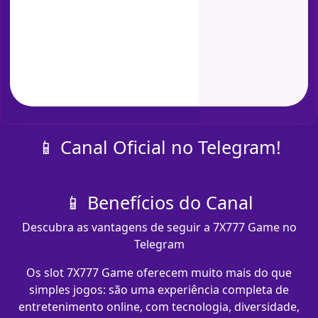
📱 Canal Oficial no Telegram!
📱 Benefícios do Canal
Descubra as vantagens de seguir a 7X777 Game no
Telegram
Os slot 7X777 Game oferecem muito mais do que
simples jogos: são uma experiência completa de
entretenimento online, com tecnologia, diversidade,