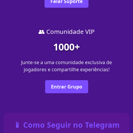
Falar Suporte
👥 Comunidade VIP
1000+
Junte-se a uma comunidade exclusiva de
jogadores e compartilhe experiências!
Entrar Grupo
📱 Como Seguir no Telegram