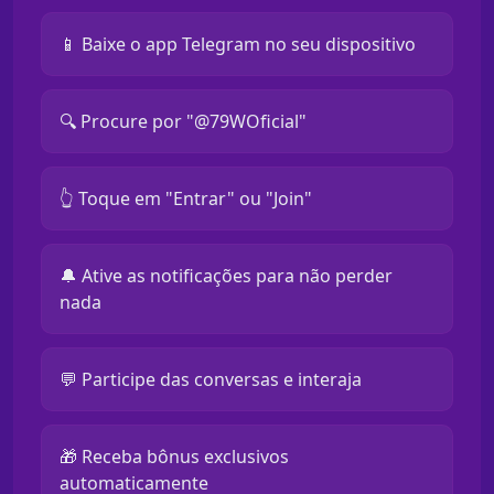
📱 Baixe o app Telegram no seu dispositivo
🔍 Procure por "@79WOficial"
👆 Toque em "Entrar" ou "Join"
🔔 Ative as notificações para não perder
nada
💬 Participe das conversas e interaja
🎁 Receba bônus exclusivos
automaticamente