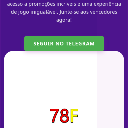
acesso a promoções incríveis e uma experiência
de jogo inigualável. Junte-se aos vencedores
agora!
SEGUIR NO TELEGRAM