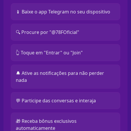
📱 Baixe o app Telegram no seu dispositivo
🔍 Procure por "@78FOficial"
👆 Toque em "Entrar" ou "Join"
🔔 Ative as notificações para não perder
nada
💬 Participe das conversas e interaja
🎁 Receba bônus exclusivos
automaticamente