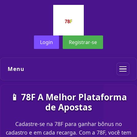
Login
Registrar-se
Menu
📱 78F A Melhor Plataforma
de Apostas
Cadastre-se na 78F para ganhar bônus no
cadastro e em cada recarga. Com a 78F, você tem