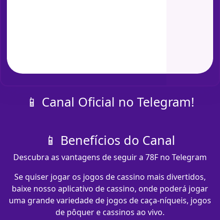
📱 Canal Oficial no Telegram!
📱 Benefícios do Canal
Descubra as vantagens de seguir a 78F no Telegram
Se quiser jogar os jogos de cassino mais divertidos,
baixe nosso aplicativo de cassino, onde poderá jogar
uma grande variedade de jogos de caça-níqueis, jogos
de pôquer e cassinos ao vivo.