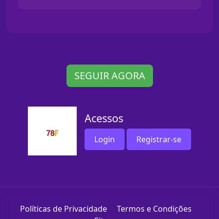
SEGUIR AGORA
Acessos
Login
Registrar-se
Políticas de Privacidade
Termos e Condições