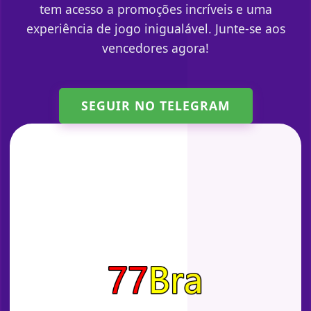
tem acesso a promoções incríveis e uma
experiência de jogo inigualável. Junte-se aos
vencedores agora!
SEGUIR NO TELEGRAM