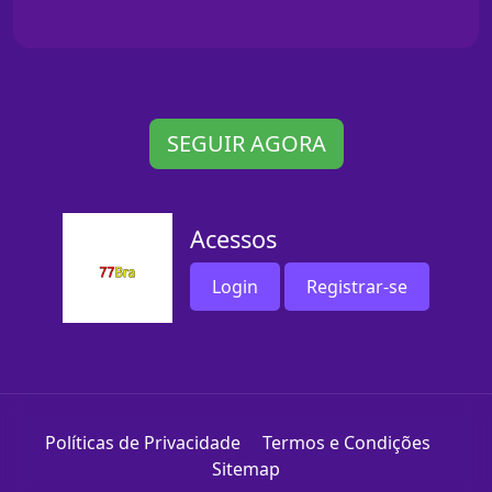
SEGUIR AGORA
Acessos
Login
Registrar-se
Políticas de Privacidade
Termos e Condições
Sitemap