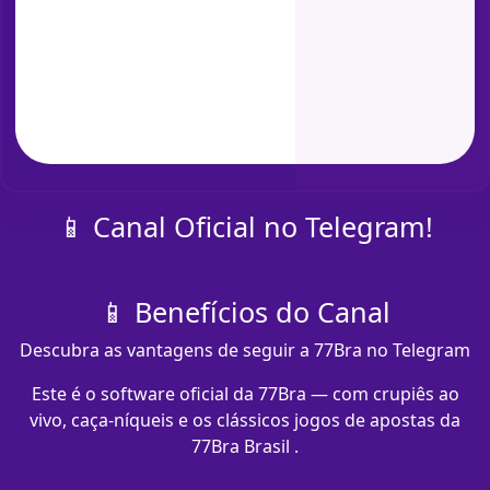
📱 Canal Oficial no Telegram!
📱 Benefícios do Canal
Descubra as vantagens de seguir a 77Bra no Telegram
Este é o software oficial da 77Bra — com crupiês ao
vivo, caça-níqueis e os clássicos jogos de apostas da
77Bra Brasil .