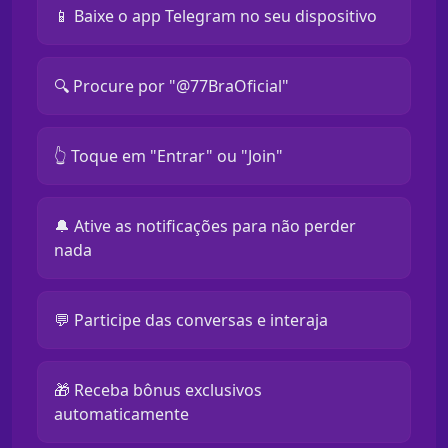
📱 Baixe o app Telegram no seu dispositivo
🔍 Procure por "@77BraOficial"
👆 Toque em "Entrar" ou "Join"
🔔 Ative as notificações para não perder
nada
💬 Participe das conversas e interaja
🎁 Receba bônus exclusivos
automaticamente