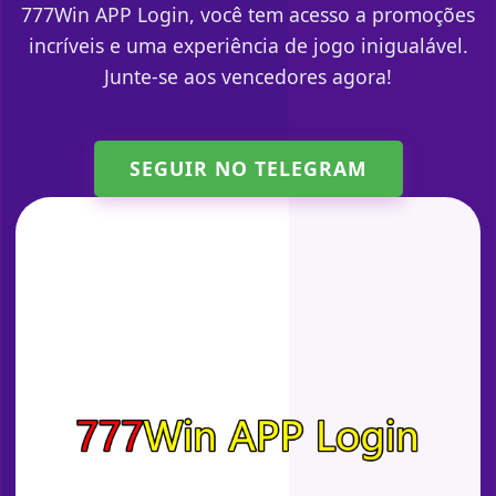
777Win APP Login, você tem acesso a promoções
incríveis e uma experiência de jogo inigualável.
Junte-se aos vencedores agora!
SEGUIR NO TELEGRAM