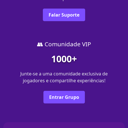
Falar Suporte
👥 Comunidade VIP
1000+
Junte-se a uma comunidade exclusiva de
jogadores e compartilhe experiências!
Entrar Grupo