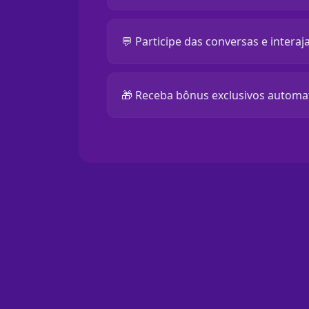
💬 Participe das conversas e interaj
🎁 Receba bônus exclusivos autom