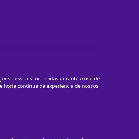
ções pessoais fornecidas durante o uso de
elhoria contínua da experiência de nossos