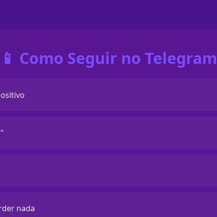
📱 Como Seguir no Telegram
ositivo
l"
erder nada