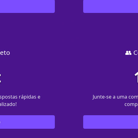
reto
👥 
t
espostas rápidas e
Junte-se a uma com
lizado!
compa
e