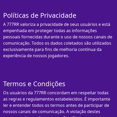
Políticas de Privacidade
A 777RR valoriza a privacidade de seus usuários e está
empenhada em proteger todas as informações
pessoais fornecidas durante o uso de nossos canais de
comunicação. Todos os dados coletados são utilizados
exclusivamente para fins de melhoria contínua da
experiência de nossos jogadores.
Termos e Condições
Os usuários da 777RR concordam em respeitar todas
as regras e regulamentos estabelecidos. É importante
ler e entender todos os termos antes de participar de
nossos canais de comunicação. A violação destes