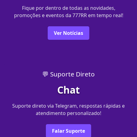
Fique por dentro de todas as novidades,
promoções e eventos da 777RR em tempo real!
Ver Notícias
💬 Suporte Direto
Chat
Suporte direto via Telegram, respostas rápidas e
atendimento personalizado!
Falar Suporte