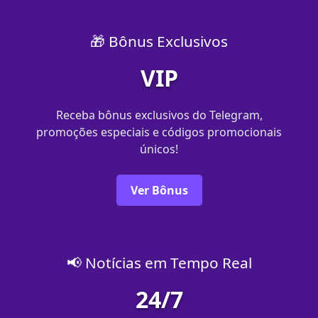
🎁 Bônus Exclusivos
VIP
Receba bônus exclusivos do Telegram,
promoções especiais e códigos promocionais
únicos!
Ver Bônus
📢 Notícias em Tempo Real
24/7