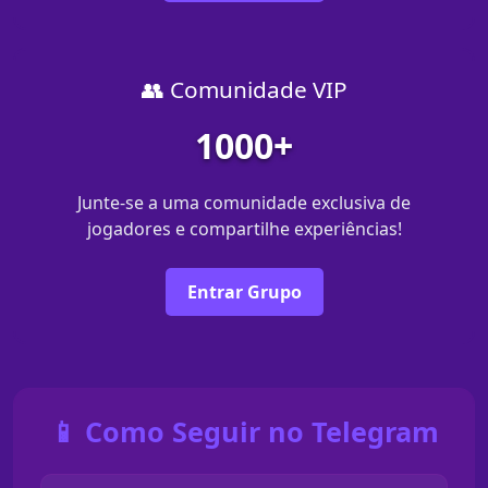
👥 Comunidade VIP
1000+
Junte-se a uma comunidade exclusiva de
jogadores e compartilhe experiências!
Entrar Grupo
📱 Como Seguir no Telegram