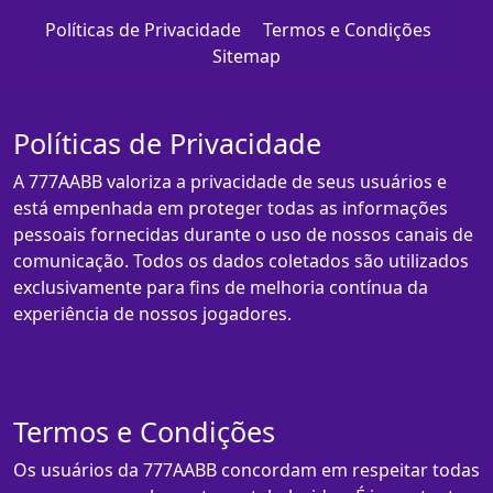
Políticas de Privacidade
Termos e Condições
Sitemap
Políticas de Privacidade
A 777AABB valoriza a privacidade de seus usuários e
está empenhada em proteger todas as informações
pessoais fornecidas durante o uso de nossos canais de
comunicação. Todos os dados coletados são utilizados
exclusivamente para fins de melhoria contínua da
experiência de nossos jogadores.
Termos e Condições
Os usuários da 777AABB concordam em respeitar todas