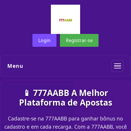
Login
Registrar-se
Menu
📱 777AABB A Melhor
Plataforma de Apostas
Cadastre-se na 777AABB para ganhar bônus no
cadastro e em cada recarga. Com a 777AABB, você