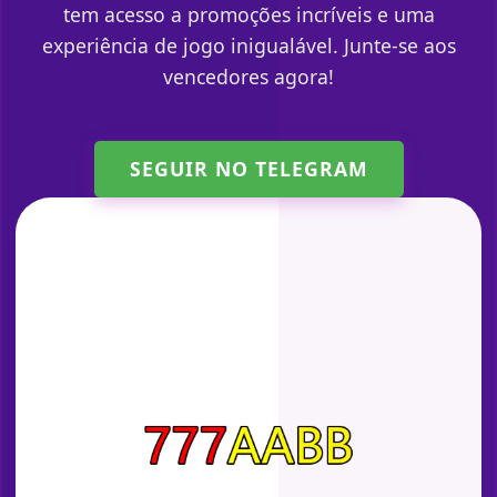
tem acesso a promoções incríveis e uma
experiência de jogo inigualável. Junte-se aos
vencedores agora!
SEGUIR NO TELEGRAM