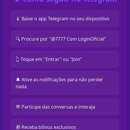
📱 Baixe o app Telegram no seu dispositivo
🔍 Procure por "@7777 Com LoginOficial"
👆 Toque em "Entrar" ou "Join"
🔔 Ative as notificações para não perder
nada
💬 Participe das conversas e interaja
🎁 Receba bônus exclusivos