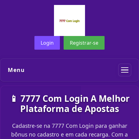
Login
Registrar-se
Menu
📱 7777 Com Login A Melhor
Plataforma de Apostas
Cadastre-se na 7777 Com Login para ganhar
bônus no cadastro e em cada recarga. Com a