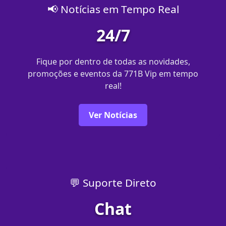
📢 Notícias em Tempo Real
24/7
Fique por dentro de todas as novidades,
promoções e eventos da 771B Vip em tempo
real!
Ver Notícias
💬 Suporte Direto
Chat