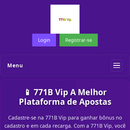
Login
Registrar-se
Menu
📱 771B Vip A Melhor
Plataforma de Apostas
Cadastre-se na 771B Vip para ganhar bônus no
cadastro e em cada recarga. Com a 771B Vip, você