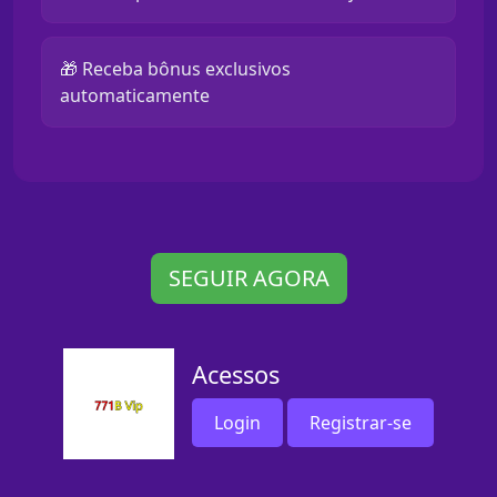
🎁 Receba bônus exclusivos
automaticamente
SEGUIR AGORA
Acessos
Login
Registrar-se