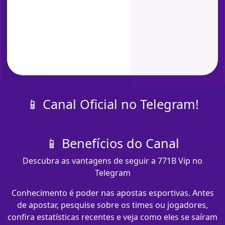
📱 Canal Oficial no Telegram!
📱 Benefícios do Canal
Descubra as vantagens de seguir a 771B Vip no
Telegram
Conhecimento é poder nas apostas esportivas. Antes
de apostar, pesquise sobre os times ou jogadores,
confira estatísticas recentes e veja como eles se saíram