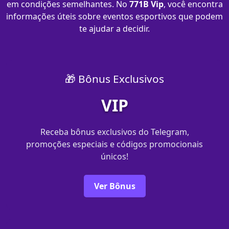
em condições semelhantes. No
771B Vip
, você encontra
informações úteis sobre eventos esportivos que podem
te ajudar a decidir.
🎁 Bônus Exclusivos
VIP
Receba bônus exclusivos do Telegram,
promoções especiais e códigos promocionais
únicos!
Ver Bônus