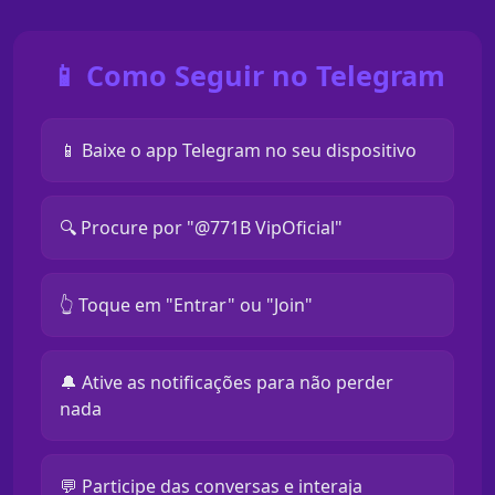
📱 Como Seguir no Telegram
📱 Baixe o app Telegram no seu dispositivo
🔍 Procure por "@771B VipOficial"
👆 Toque em "Entrar" ou "Join"
🔔 Ative as notificações para não perder
nada
💬 Participe das conversas e interaja