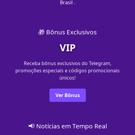
Brasil .
🎁 Bônus Exclusivos
VIP
Receba bônus exclusivos do Telegram,
promoções especiais e códigos promocionais
únicos!
Ver Bônus
📢 Notícias em Tempo Real