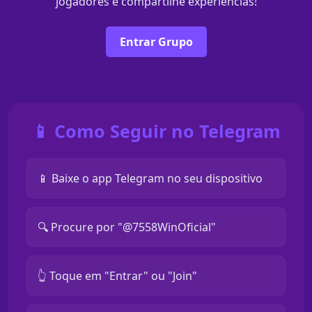
jogadores e compartilhe experiências!
Entrar Grupo
📱 Como Seguir no Telegram
📱 Baixe o app Telegram no seu dispositivo
🔍 Procure por "@7558WinOficial"
👆 Toque em "Entrar" ou "Join"