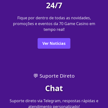
24/7
Fique por dentro de todas as novidades,
promoções e eventos da 70 Game Casino em
tempo real!
Ver Notícias
💬 Suporte Direto
Chat
Suporte direto via Telegram, respostas rápidas e
atendimento personalizado!