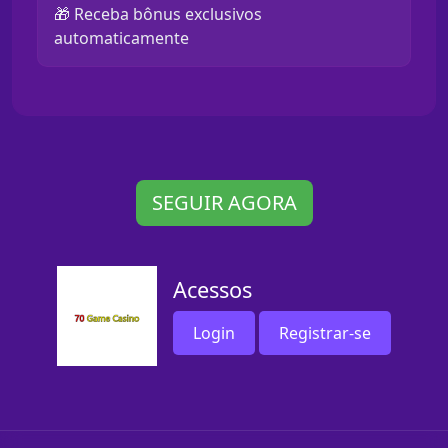
🎁 Receba bônus exclusivos
automaticamente
SEGUIR AGORA
Acessos
Login
Registrar-se