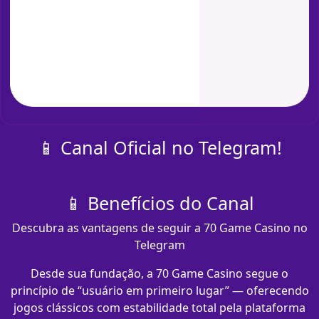
📱 Canal Oficial no Telegram!
📱 Benefícios do Canal
Descubra as vantagens de seguir a 70 Game Casino no
Telegram
Desde sua fundação, a 70 Game Casino segue o
princípio de “usuário em primeiro lugar” — oferecendo
jogos clássicos com estabilidade total pela plataforma