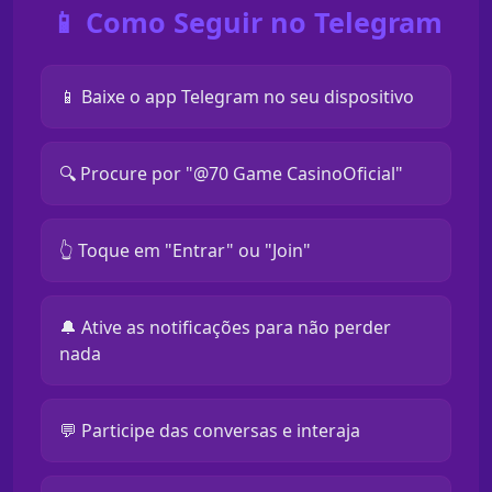
📱 Como Seguir no Telegram
📱 Baixe o app Telegram no seu dispositivo
🔍 Procure por "@70 Game CasinoOficial"
👆 Toque em "Entrar" ou "Join"
🔔 Ative as notificações para não perder
nada
💬 Participe das conversas e interaja