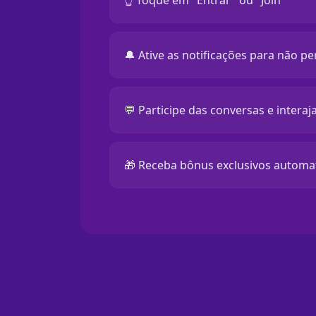
👆 Toque em "Entrar" ou "Join"
🔔 Ative as notificações para não p
💬 Participe das conversas e interaj
🎁 Receba bônus exclusivos autom