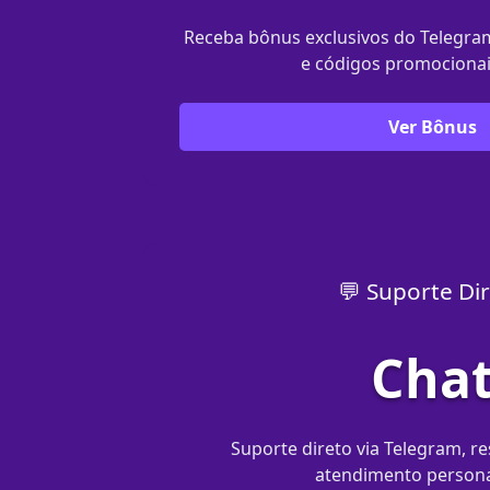
Receba bônus exclusivos do Telegra
e códigos promocionai
Ver Bônus
💬 Suporte Di
Cha
Suporte direto via Telegram, r
atendimento persona