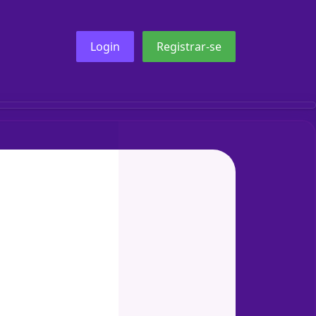
Login
Registrar-se