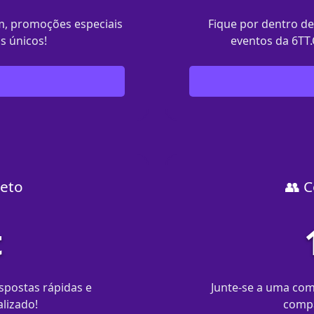
m, promoções especiais
Fique por dentro d
s únicos!
eventos da 6TT
reto
👥 
t
espostas rápidas e
Junte-se a uma com
lizado!
compa