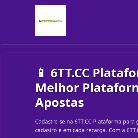
📱 6TT.CC Plataf
Melhor Platafor
Apostas
Cadastre-se na 6TT.CC Plataforma para
cadastro e em cada recarga. Com a 6TT.