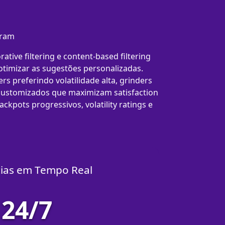
gram
ive filtering e content-based filtering
timizar as sugestões personalizadas.
 preferindo volatilidade alta, grinders
 customizados que maximizam satisfaction
kpots progressivos, volatility ratings e
cias em Tempo Real
24/7