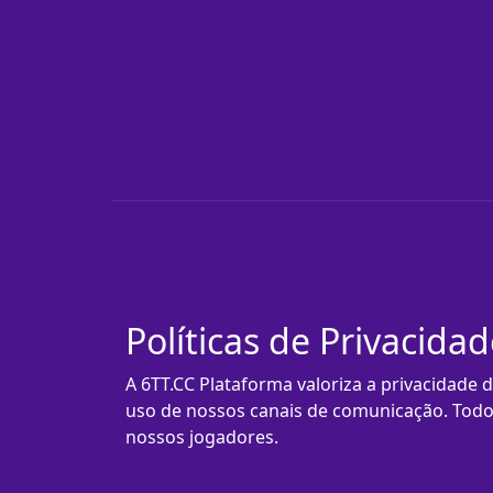
Políticas de Privacida
A 6TT.CC Plataforma valoriza a privacidade
uso de nossos canais de comunicação. Todos
nossos jogadores.