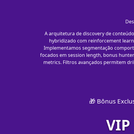
Des
A arquitetura de discovery de conteúdo
hybridizado com reinforcement learn
Implementamos segmentação comportament
focados em session length, bonus hunter
metrics. Filtros avançados permitem dri
🎁 Bônus Exclu
VIP