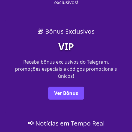
exclusivos!
🎁 Bônus Exclusivos
VIP
Receba bônus exclusivos do Telegram,
promoções especiais e códigos promocionais
únicos!
Ver Bônus
📢 Notícias em Tempo Real