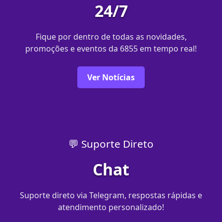
24/7
Fique por dentro de todas as novidades,
promoções e eventos da 6855 em tempo real!
Ver Notícias
💬 Suporte Direto
Chat
Suporte direto via Telegram, respostas rápidas e
atendimento personalizado!