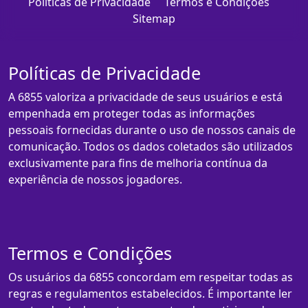
Políticas de Privacidade
Termos e Condições
Sitemap
Políticas de Privacidade
A 6855 valoriza a privacidade de seus usuários e está
empenhada em proteger todas as informações
pessoais fornecidas durante o uso de nossos canais de
comunicação. Todos os dados coletados são utilizados
exclusivamente para fins de melhoria contínua da
experiência de nossos jogadores.
Termos e Condições
Os usuários da 6855 concordam em respeitar todas as
regras e regulamentos estabelecidos. É importante ler