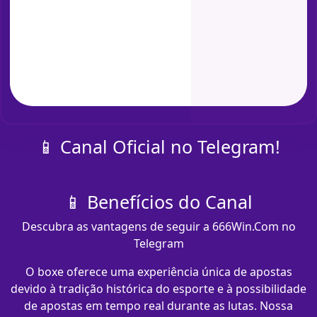
📱 Canal Oficial no Telegram!
📱 Benefícios do Canal
Descubra as vantagens de seguir a 666Win.Com no
Telegram
O boxe oferece uma experiência única de apostas
devido à tradição histórica do esporte e à possibilidade
de apostas em tempo real durante as lutas. Nossa