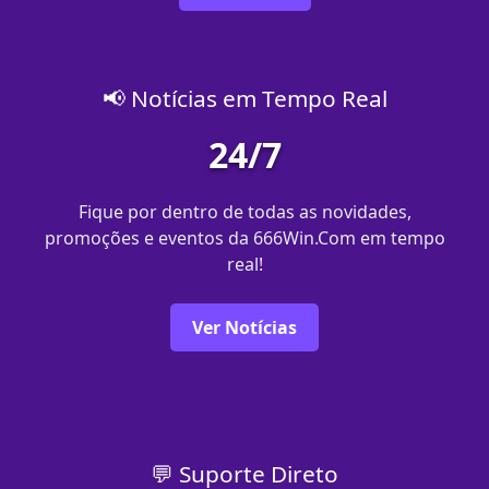
📢 Notícias em Tempo Real
24/7
Fique por dentro de todas as novidades,
promoções e eventos da 666Win.Com em tempo
real!
Ver Notícias
💬 Suporte Direto