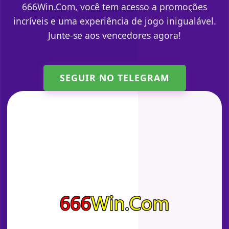
666Win.Com, você tem acesso a promoções
incríveis e uma experiência de jogo inigualável.
Junte-se aos vencedores agora!
SEGUIR NO TELEGRAM