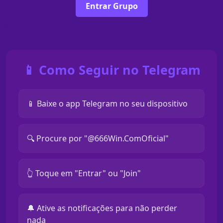
Entrar Grupo
📱 Como Seguir no Telegram
📱 Baixe o app Telegram no seu dispositivo
🔍 Procure por "@666Win.ComOficial"
👆 Toque em "Entrar" ou "Join"
🔔 Ative as notificações para não perder
nada