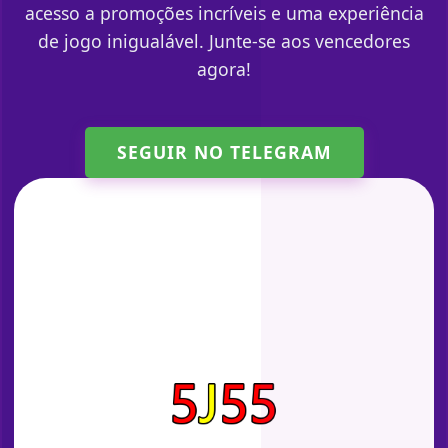
acesso a promoções incríveis e uma experiência
de jogo inigualável. Junte-se aos vencedores
agora!
SEGUIR NO TELEGRAM