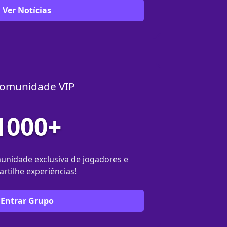
Ver Notícias
Comunidade VIP
1000+
unidade exclusiva de jogadores e
rtilhe experiências!
Entrar Grupo