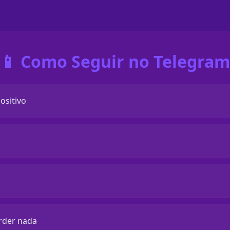
📱 Como Seguir no Telegram
ositivo
erder nada