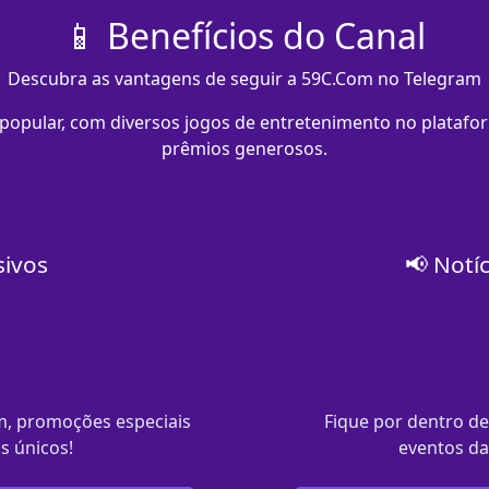
📱 Benefícios do Canal
Descubra as vantagens de seguir a 59C.Com no Telegram
pular, com diversos jogos de entretenimento no plataform
prêmios generosos.
sivos
📢 Notí
m, promoções especiais
Fique por dentro d
s únicos!
eventos da