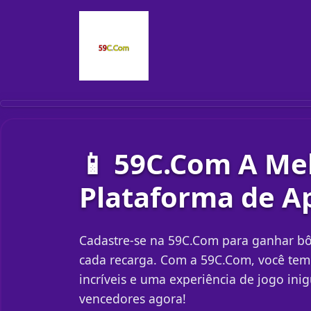
📱 59C.Com A Me
Plataforma de A
Cadastre-se na 59C.Com para ganhar b
cada recarga. Com a 59C.Com, você te
incríveis e uma experiência de jogo inig
vencedores agora!