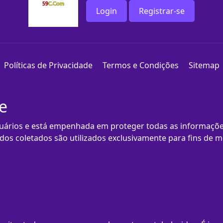
Login
Registrar-se
Políticas de Privacidade
Termos e Condições
Sitemap
de
suários e está empenhada em proteger todas as informaçõe
os coletados são utilizados exclusivamente para fins de m