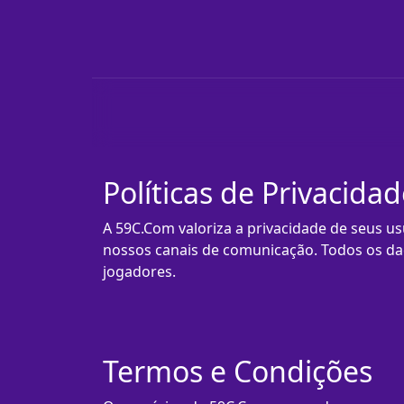
Políticas de Privacida
A 59C.Com valoriza a privacidade de seus u
nossos canais de comunicação. Todos os dad
jogadores.
Termos e Condições