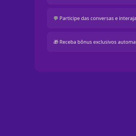
💬 Participe das conversas e interaj
🎁 Receba bônus exclusivos autom