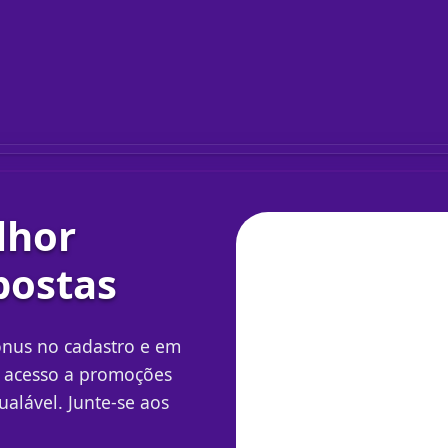
lhor
postas
ônus no cadastro e em
m acesso a promoções
ualável. Junte-se aos