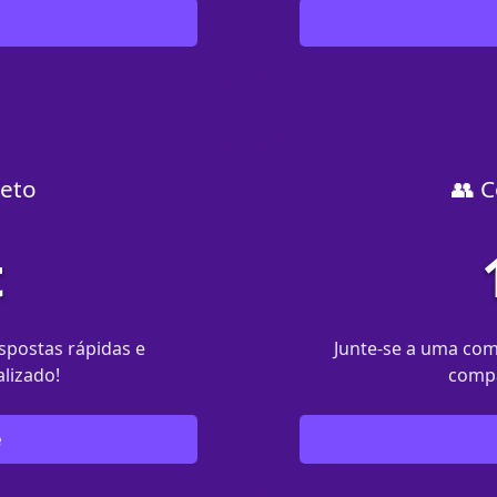
reto
👥 
t
espostas rápidas e
Junte-se a uma com
lizado!
compa
e