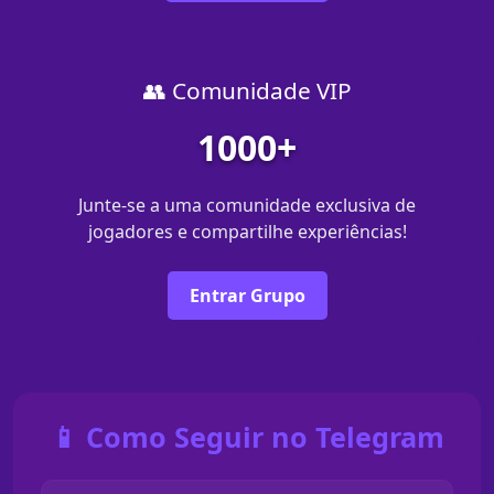
👥 Comunidade VIP
1000+
Junte-se a uma comunidade exclusiva de
jogadores e compartilhe experiências!
Entrar Grupo
📱 Como Seguir no Telegram