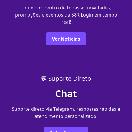
Fique por dentro de todas as novidades,
promoções e eventos da 58R Login em tempo
real!
Ver Notícias
💬 Suporte Direto
Chat
Suporte direto via Telegram, respostas rápidas e
atendimento personalizado!