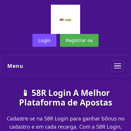
Login
Registrar-se
Menu
📱 58R Login A Melhor
Plataforma de Apostas
Cadastre-se na 58R Login para ganhar bônus no
cadastro e em cada recarga. Com a 58R Login,