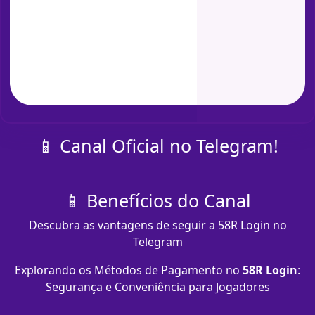
📱 Canal Oficial no Telegram!
📱 Benefícios do Canal
Descubra as vantagens de seguir a 58R Login no
Telegram
Explorando os Métodos de Pagamento no
58R Login
:
Segurança e Conveniência para Jogadores