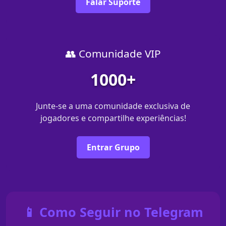
Falar Suporte
👥 Comunidade VIP
1000+
Junte-se a uma comunidade exclusiva de
jogadores e compartilhe experiências!
Entrar Grupo
📱 Como Seguir no Telegram