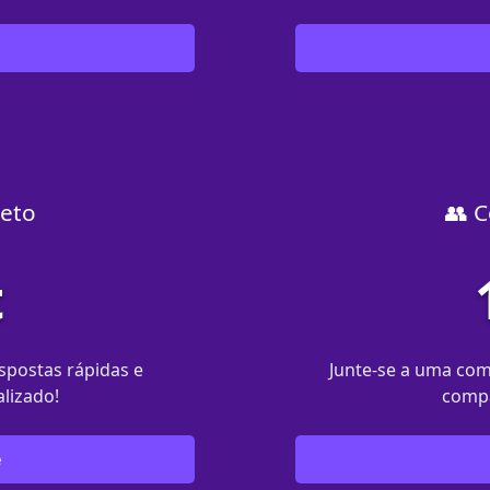
reto
👥 
t
espostas rápidas e
Junte-se a uma com
lizado!
compa
e