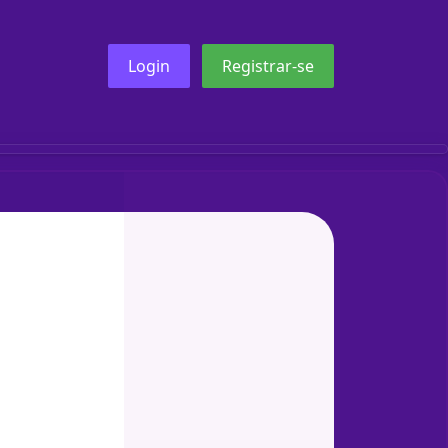
Login
Registrar-se