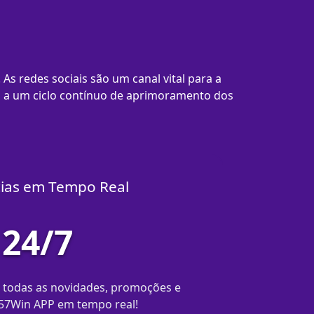
m
s redes sociais são um canal vital para a
o a um ciclo contínuo de aprimoramento dos
cias em Tempo Real
24/7
e todas as novidades, promoções e
57Win APP em tempo real!