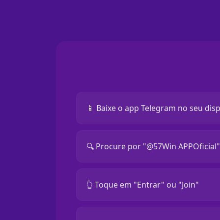
📱 Baixe o app Telegram no seu disp
🔍 Procure por "@57Win APPOficial"
👆 Toque em "Entrar" ou "Join"