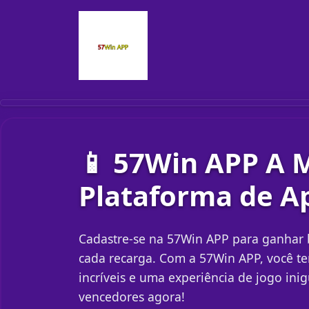
📱 57Win APP A 
Plataforma de A
Cadastre-se na 57Win APP para ganhar 
cada recarga. Com a 57Win APP, você t
incríveis e uma experiência de jogo inig
vencedores agora!