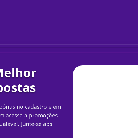
Melhor
postas
bônus no cadastro e em
em acesso a promoções
ualável. Junte-se aos