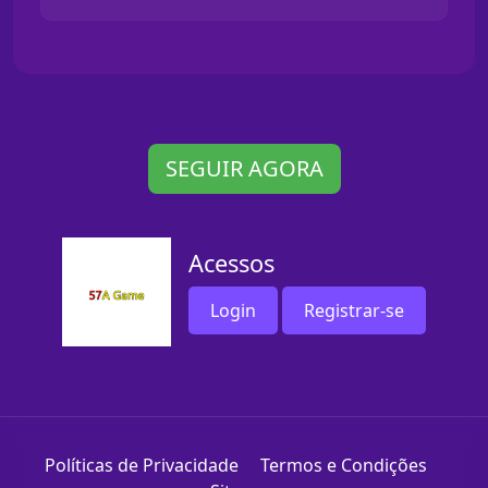
SEGUIR AGORA
Acessos
Login
Registrar-se
Políticas de Privacidade
Termos e Condições