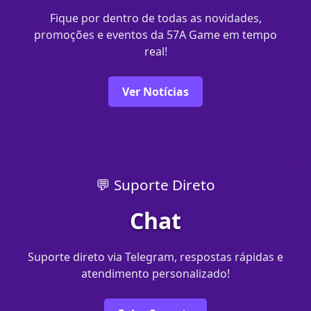
Fique por dentro de todas as novidades,
promoções e eventos da 57A Game em tempo
real!
Ver Notícias
💬 Suporte Direto
Chat
Suporte direto via Telegram, respostas rápidas e
atendimento personalizado!