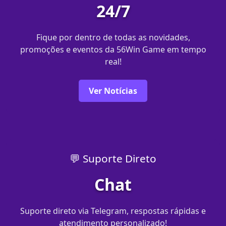
24/7
Fique por dentro de todas as novidades,
promoções e eventos da 56Win Game em tempo
real!
Ver Notícias
💬 Suporte Direto
Chat
Suporte direto via Telegram, respostas rápidas e
atendimento personalizado!