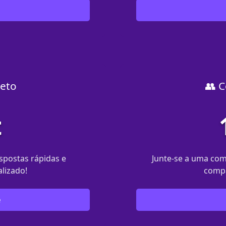
reto
👥 
t
espostas rápidas e
Junte-se a uma com
lizado!
compa
e