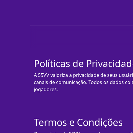
Políticas de Privacida
A 55VV valoriza a privacidade de seus usuá
canais de comunicação. Todos os dados cole
jogadores.
Termos e Condições