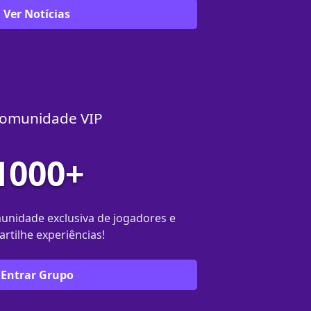
Ver Notícias
Comunidade VIP
1000+
unidade exclusiva de jogadores e
rtilhe experiências!
Entrar Grupo