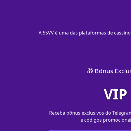
A 55VV é uma das plataformas de cassino 
🎁 Bônus Exclu
VIP
Receba bônus exclusivos do Telegra
e códigos promocionai