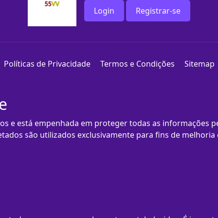
Login
Registrar-se
Políticas de Privacidade
Termos e Condições
Sitemap
de
rios e está empenhada em proteger todas as informações p
tados são utilizados exclusivamente para fins de melhoria