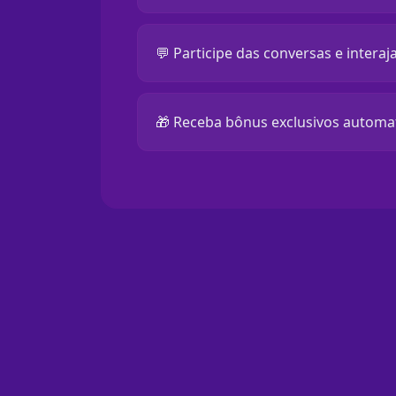
💬 Participe das conversas e interaj
🎁 Receba bônus exclusivos autom