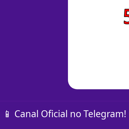
📱 Canal Oficial no Telegram!