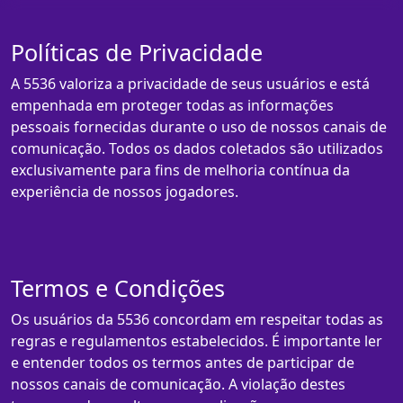
Políticas de Privacidade
A 5536 valoriza a privacidade de seus usuários e está
empenhada em proteger todas as informações
pessoais fornecidas durante o uso de nossos canais de
comunicação. Todos os dados coletados são utilizados
exclusivamente para fins de melhoria contínua da
experiência de nossos jogadores.
Termos e Condições
Os usuários da 5536 concordam em respeitar todas as
regras e regulamentos estabelecidos. É importante ler
e entender todos os termos antes de participar de
nossos canais de comunicação. A violação destes