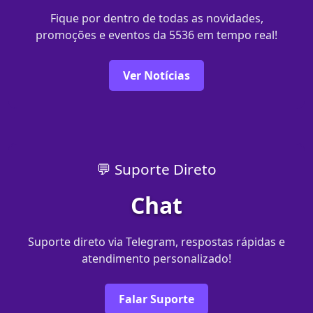
Fique por dentro de todas as novidades,
promoções e eventos da 5536 em tempo real!
Ver Notícias
💬 Suporte Direto
Chat
Suporte direto via Telegram, respostas rápidas e
atendimento personalizado!
Falar Suporte