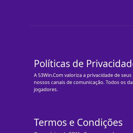
Políticas de Privacida
A 53Win.Com valoriza a privacidade de seu
nossos canais de comunicação. Todos os dad
jogadores.
Termos e Condições