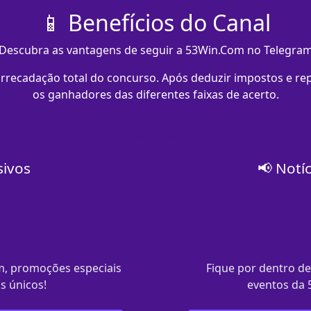
📱 Benefícios do Canal
Descubra as vantagens de seguir a 53Win.Com no Telegra
recadação total do concurso. Após deduzir impostos e repas
os ganhadores das diferentes faixas de acerto.
sivos
📢 Notí
m, promoções especiais
Fique por dentro d
s únicos!
eventos da 