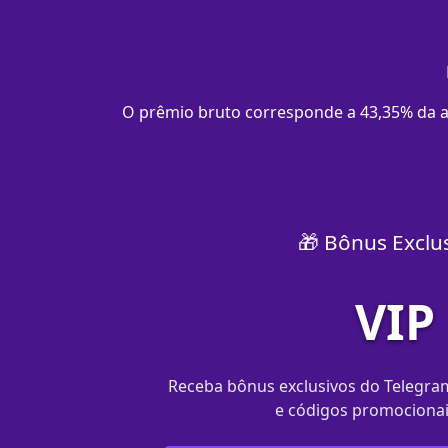
O prêmio bruto corresponde a 43,35% da ar
🎁 Bônus Exclu
VIP
Receba bônus exclusivos do Telegra
e códigos promocionai