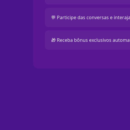
💬 Participe das conversas e interaj
🎁 Receba bônus exclusivos autom