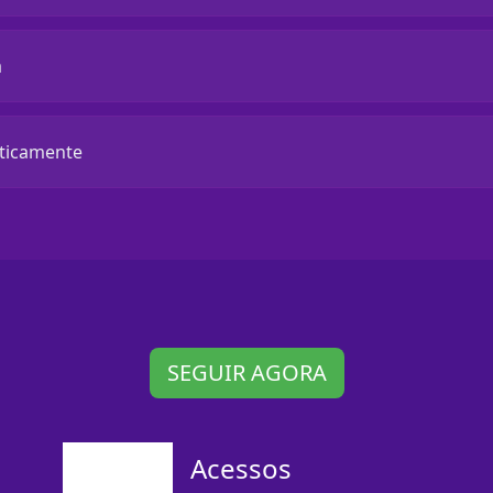
a
aticamente
SEGUIR AGORA
Acessos