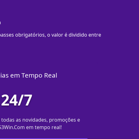
m
ses obrigatórios, o valor é dividido entre
cias em Tempo Real
24/7
e todas as novidades, promoções e
53Win.Com em tempo real!