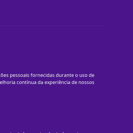
ões pessoais fornecidas durante o uso de
elhoria contínua da experiência de nossos