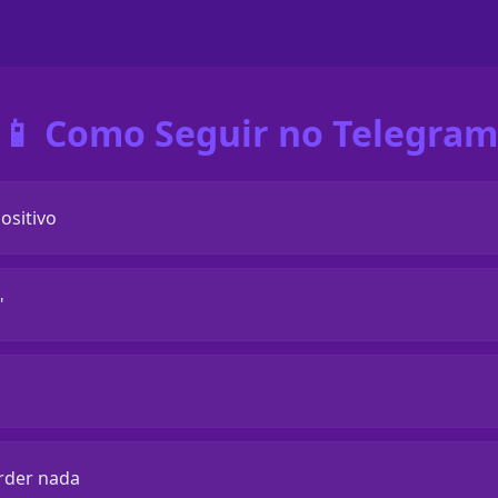
📱 Como Seguir no Telegram
ositivo
"
erder nada