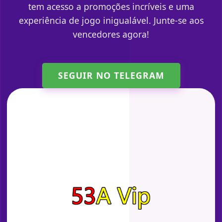
tem acesso a promoções incríveis e uma
experiência de jogo inigualável. Junte-se aos
vencedores agora!
SEGUIR NO TELEGRAM