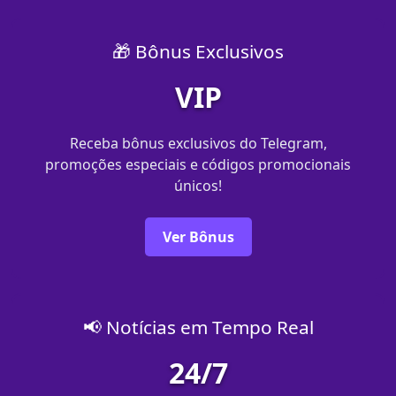
🎁 Bônus Exclusivos
VIP
Receba bônus exclusivos do Telegram,
promoções especiais e códigos promocionais
únicos!
Ver Bônus
📢 Notícias em Tempo Real
24/7