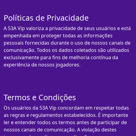
Políticas de Privacidade
A 53A Vip valoriza a privacidade de seus usuários e está
empenhada em proteger todas as informações
pessoais fornecidas durante o uso de nossos canais de
comunicação. Todos os dados coletados são utilizados
exclusivamente para fins de melhoria contínua da
experiência de nossos jogadores.
Termos e Condições
Os usuários da 53A Vip concordam em respeitar todas
as regras e regulamentos estabelecidos. É importante
ler e entender todos os termos antes de participar de
nossos canais de comunicação. A violação destes