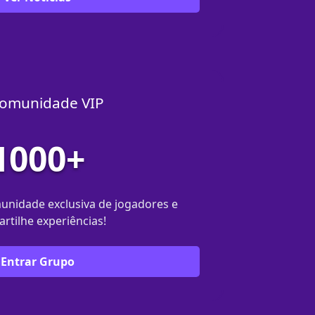
Comunidade VIP
1000+
unidade exclusiva de jogadores e
rtilhe experiências!
Entrar Grupo