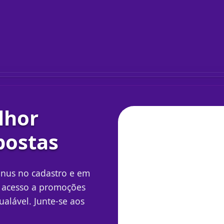
lhor
postas
ônus no cadastro e em
m acesso a promoções
ualável. Junte-se aos