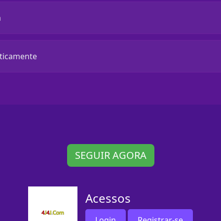
a
aticamente
SEGUIR AGORA
Acessos
Login
Registrar-se