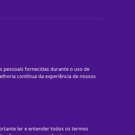
s pessoais fornecidas durante o uso de
elhoria contínua da experiência de nossos
ortante ler e entender todos os termos