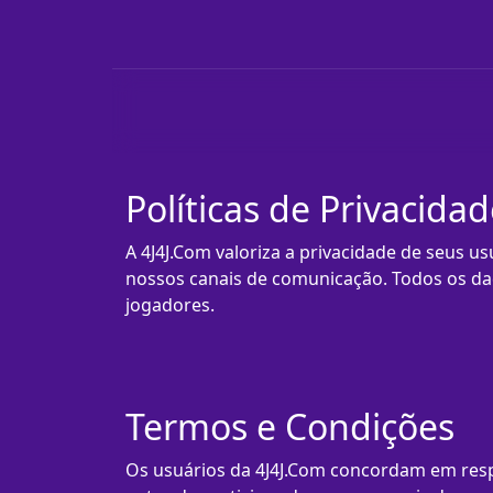
Políticas de Privacida
A 4J4J.Com valoriza a privacidade de seus 
nossos canais de comunicação. Todos os dad
jogadores.
Termos e Condições
Os usuários da 4J4J.Com concordam em respe