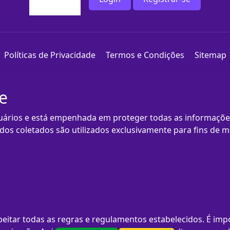
Políticas de Privacidade
Termos e Condições
Sitemap
de
usuários e está empenhada em proteger todas as informaçõe
os coletados são utilizados exclusivamente para fins de m
itar todas as regras e regulamentos estabelecidos. É imp