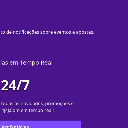
to de notificações sobre eventos e apostas.
cias em Tempo Real
24/7
e todas as novidades, promoções e
 4J4J.Com em tempo real!
Ver Notícias