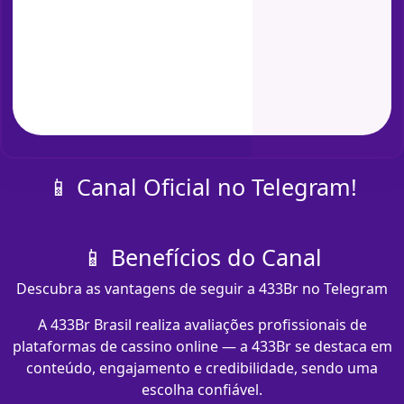
📱 Canal Oficial no Telegram!
📱 Benefícios do Canal
Descubra as vantagens de seguir a 433Br no Telegram
A 433Br Brasil realiza avaliações profissionais de
plataformas de cassino online — a 433Br se destaca em
conteúdo, engajamento e credibilidade, sendo uma
escolha confiável.