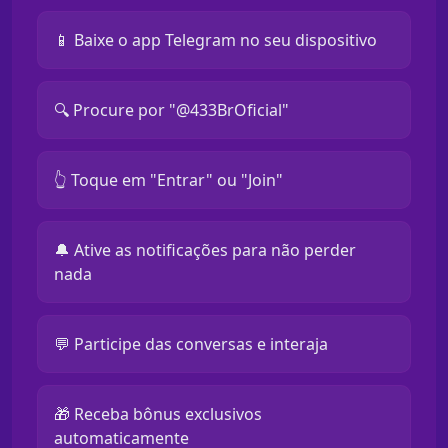
📱 Baixe o app Telegram no seu dispositivo
🔍 Procure por "@433BrOficial"
👆 Toque em "Entrar" ou "Join"
🔔 Ative as notificações para não perder
nada
💬 Participe das conversas e interaja
🎁 Receba bônus exclusivos
automaticamente