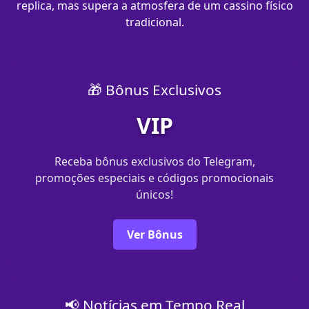
replica, mas supera a atmosfera de um cassino físico
tradicional.
🎁 Bônus Exclusivos
VIP
Receba bônus exclusivos do Telegram,
promoções especiais e códigos promocionais
únicos!
Ver Bônus
📢 Notícias em Tempo Real