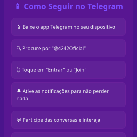
📱 Como Seguir no Telegram
📱 Baixe o app Telegram no seu dispositivo
🔍 Procure por "@4242Oficial"
👆 Toque em "Entrar" ou "Join"
🔔 Ative as notificações para não perder
nada
💬 Participe das conversas e interaja