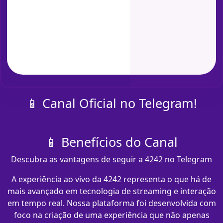
📱 Canal Oficial no Telegram!
📱 Benefícios do Canal
Descubra as vantagens de seguir a 4242 no Telegram
A experiência ao vivo da 4242 representa o que há de
mais avançado em tecnologia de streaming e interação
em tempo real. Nossa plataforma foi desenvolvida com
foco na criação de uma experiência que não apenas