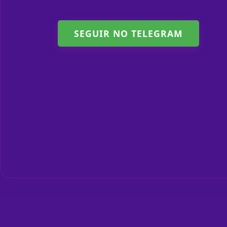
SEGUIR NO TELEGRAM