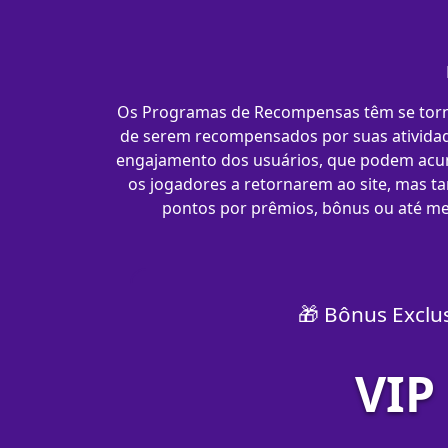
Os Programas de Recompensas têm se torna
de serem recompensados por suas atividad
engajamento dos usuários, que podem acum
os jogadores a retornarem ao site, mas t
pontos por prêmios, bônus ou até mes
🎁 Bônus Exclu
VIP