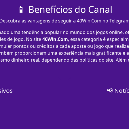
📱 Benefícios do Canal
Descubra as vantagens de seguir a 40Win.Com no Telegra
do uma tendência popular no mundo dos jogos online, of
es de jogo. No site
40Win.Com
, essa categoria é especial
ular pontos ou créditos a cada aposta ou jogo que realiz
ambém proporcionam uma experiência mais gratificante e 
mo dinheiro real, dependendo das políticas do site. Além d
sivos
📢 Notí