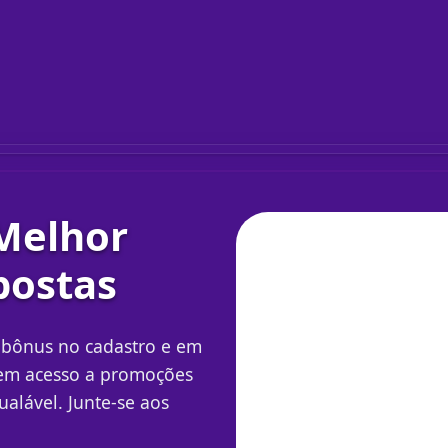
Melhor
postas
 bônus no cadastro e em
tem acesso a promoções
ualável. Junte-se aos