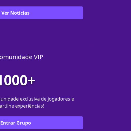
Ver Notícias
Comunidade VIP
1000+
unidade exclusiva de jogadores e
rtilhe experiências!
Entrar Grupo