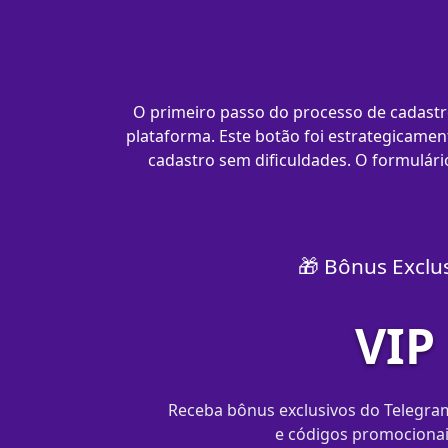
O primeiro passo do processo de cadastr
plataforma. Este botão foi estrategicament
cadastro sem dificuldades. O formulári
🎁 Bônus Exclu
VIP
Receba bônus exclusivos do Telegra
e códigos promocionai