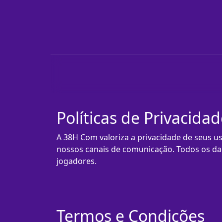
Políticas de Privacida
A 38H Com valoriza a privacidade de seus 
nossos canais de comunicação. Todos os dad
jogadores.
Termos e Condições