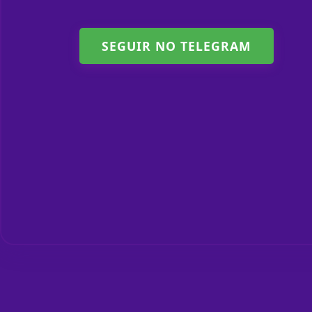
SEGUIR NO TELEGRAM