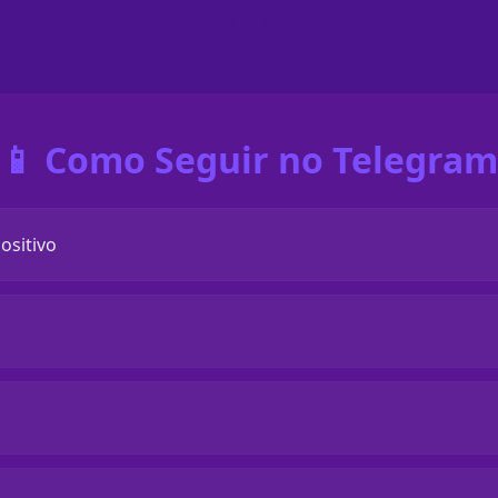
📱 Como Seguir no Telegram
ositivo