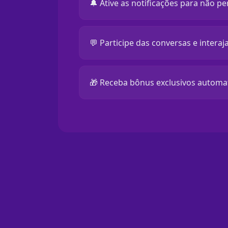
🔔 Ative as notificações para não p
💬 Participe das conversas e interaj
🎁 Receba bônus exclusivos autom