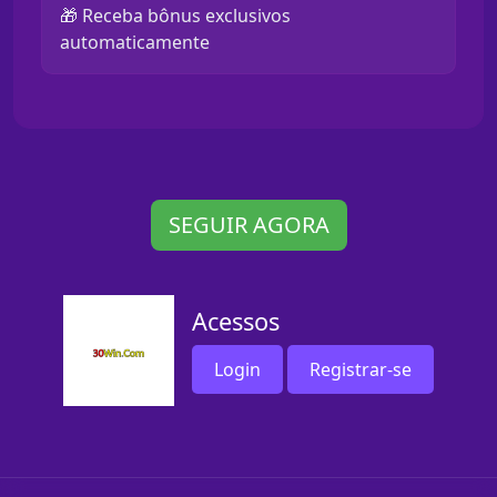
🎁 Receba bônus exclusivos
automaticamente
SEGUIR AGORA
Acessos
Login
Registrar-se