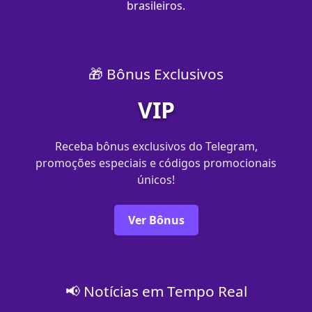
brasileiros.
🎁 Bônus Exclusivos
VIP
Receba bônus exclusivos do Telegram,
promoções especiais e códigos promocionais
únicos!
Ver Bônus
📢 Notícias em Tempo Real