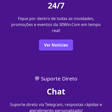
24/7
Fique por dentro de todas as novidades,
promoções e eventos da 30Win.Com em tempo
real!
Ver Notícias
💬 Suporte Direto
Chat
Suporte direto via Telegram, respostas rápidas e
atendimento personalizado!