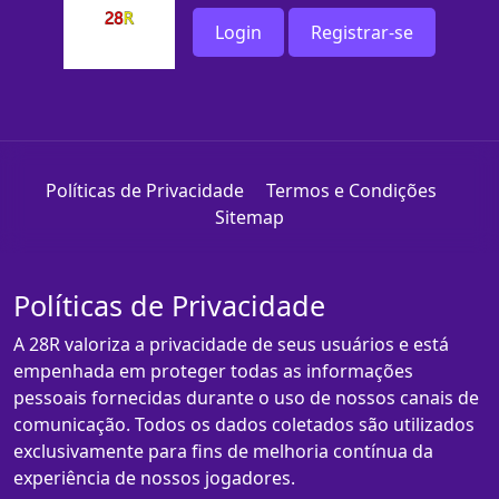
Login
Registrar-se
Políticas de Privacidade
Termos e Condições
Sitemap
Políticas de Privacidade
A 28R valoriza a privacidade de seus usuários e está
empenhada em proteger todas as informações
pessoais fornecidas durante o uso de nossos canais de
comunicação. Todos os dados coletados são utilizados
exclusivamente para fins de melhoria contínua da
experiência de nossos jogadores.