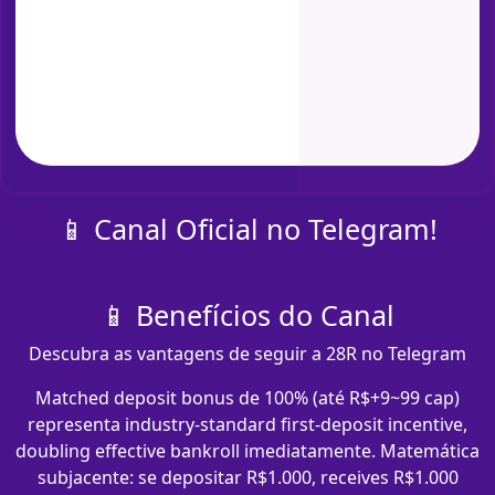
📱 Canal Oficial no Telegram!
📱 Benefícios do Canal
Descubra as vantagens de seguir a 28R no Telegram
Matched deposit bonus de 100% (até R$+9~99 cap)
representa industry-standard first-deposit incentive,
doubling effective bankroll imediatamente. Matemática
subjacente: se depositar R$1.000, receives R$1.000