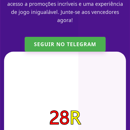
acesso a promoções incríveis e uma experiência
de jogo inigualável. Junte-se aos vencedores
agora!
SEGUIR NO TELEGRAM