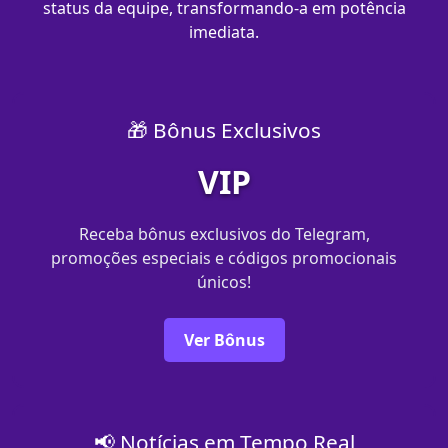
status da equipe, transformando-a em potência
imediata.
🎁 Bônus Exclusivos
VIP
Receba bônus exclusivos do Telegram,
promoções especiais e códigos promocionais
únicos!
Ver Bônus
📢 Notícias em Tempo Real