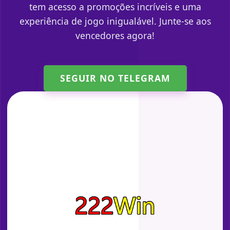
tem acesso a promoções incríveis e uma
experiência de jogo inigualável. Junte-se aos
vencedores agora!
SEGUIR NO TELEGRAM