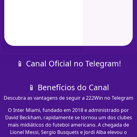
📱 Canal Oficial no Telegram!
📱 Benefícios do Canal
Descubra as vantagens de seguir a 222Win no Telegram
O Inter Miami, fundado em 2018 e administrado por
David Beckham, rapidamente se tornou um dos clubes
mais midiáticos do futebol americano. A chegada de
Lionel Messi, Sergio Busquets e Jordi Alba elevou o