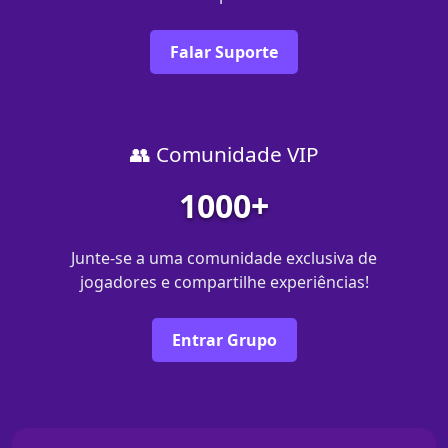
Falar Suporte
👥 Comunidade VIP
1000+
Junte-se a uma comunidade exclusiva de
jogadores e compartilhe experiências!
Entrar Grupo