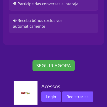
💬 Participe das conversas e interaja
🎁 Receba bônus exclusivos
automaticamente
SEGUIR AGORA
Acessos
Login
Registrar-se