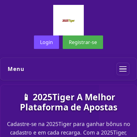
Login
Registrar-se
Menu
📱 2025Tiger A Melhor
Plataforma de Apostas
Cadastre-se na 2025Tiger para ganhar bônus no
cadastro e em cada recarga. Com a 2025Tiger,