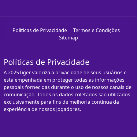
Políticas de Privacidade
Termos e Condições
Sitemap
Políticas de Privacidade
A 2025Tiger valoriza a privacidade de seus usuários e
está empenhada em proteger todas as informações
pessoais fornecidas durante o uso de nossos canais de
comunicação. Todos os dados coletados são utilizados
exclusivamente para fins de melhoria contínua da
experiência de nossos jogadores.