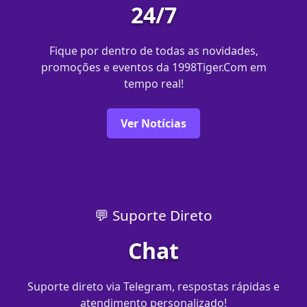
24/7
Fique por dentro de todas as novidades,
promoções e eventos da 1998Tiger.Com em
tempo real!
Ver Notícias
💬 Suporte Direto
Chat
Suporte direto via Telegram, respostas rápidas e
atendimento personalizado!