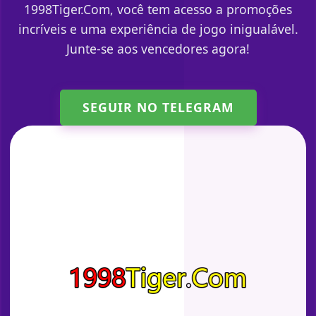
1998Tiger.Com, você tem acesso a promoções
incríveis e uma experiência de jogo inigualável.
Junte-se aos vencedores agora!
SEGUIR NO TELEGRAM