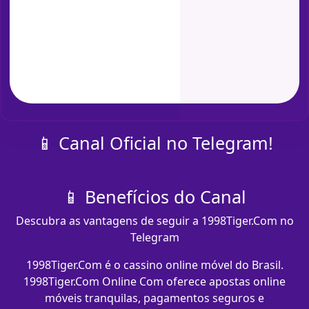
📱 Canal Oficial no Telegram!
📱 Benefícios do Canal
Descubra as vantagens de seguir a 1998Tiger.Com no
Telegram
1998Tiger.Com é o cassino online móvel do Brasil.
1998Tiger.Com Online Com oferece apostas online
móveis tranquilas, pagamentos seguros e