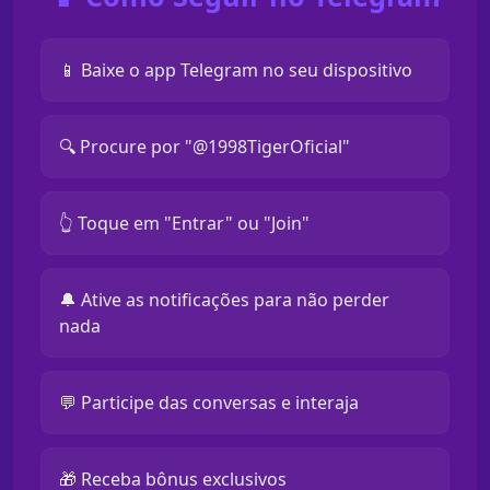
📱 Baixe o app Telegram no seu dispositivo
🔍 Procure por "@1998TigerOficial"
👆 Toque em "Entrar" ou "Join"
🔔 Ative as notificações para não perder
nada
💬 Participe das conversas e interaja
🎁 Receba bônus exclusivos