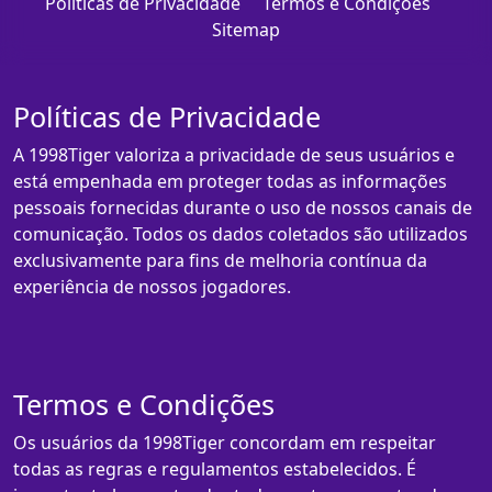
Políticas de Privacidade
Termos e Condições
Sitemap
Políticas de Privacidade
A 1998Tiger valoriza a privacidade de seus usuários e
está empenhada em proteger todas as informações
pessoais fornecidas durante o uso de nossos canais de
comunicação. Todos os dados coletados são utilizados
exclusivamente para fins de melhoria contínua da
experiência de nossos jogadores.
Termos e Condições
Os usuários da 1998Tiger concordam em respeitar
todas as regras e regulamentos estabelecidos. É