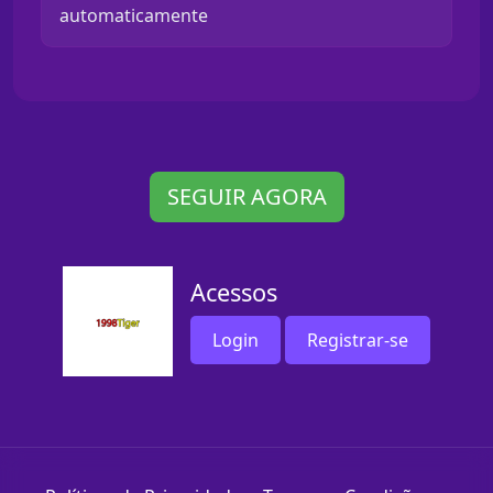
automaticamente
SEGUIR AGORA
Acessos
Login
Registrar-se