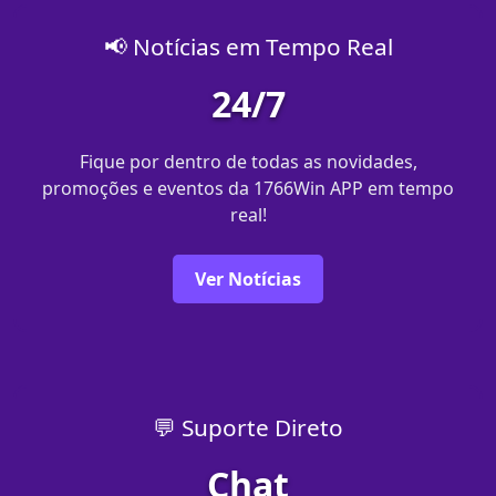
📢 Notícias em Tempo Real
24/7
Fique por dentro de todas as novidades,
promoções e eventos da 1766Win APP em tempo
real!
Ver Notícias
💬 Suporte Direto
Chat