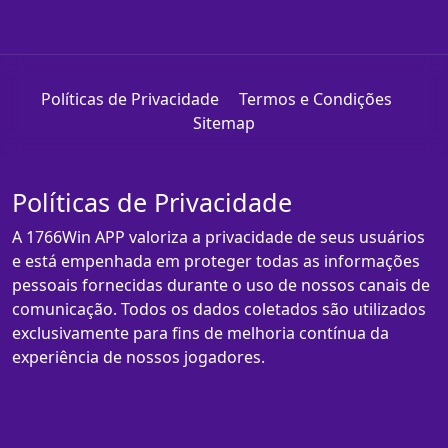
Políticas de Privacidade
Termos e Condições
Sitemap
Políticas de Privacidade
A 1766Win APP valoriza a privacidade de seus usuários
e está empenhada em proteger todas as informações
pessoais fornecidas durante o uso de nossos canais de
comunicação. Todos os dados coletados são utilizados
exclusivamente para fins de melhoria contínua da
experiência de nossos jogadores.