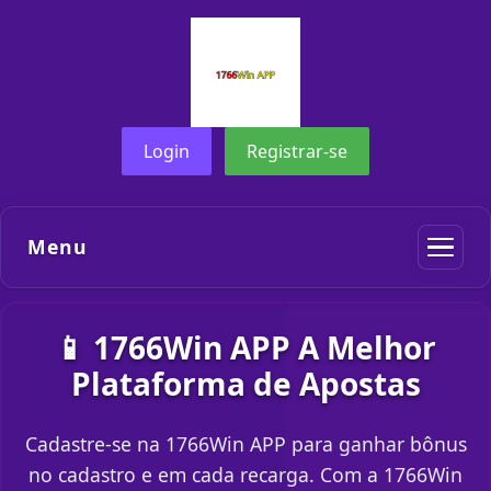
Login
Registrar-se
Menu
📱 1766Win APP A Melhor
Plataforma de Apostas
Cadastre-se na 1766Win APP para ganhar bônus
no cadastro e em cada recarga. Com a 1766Win