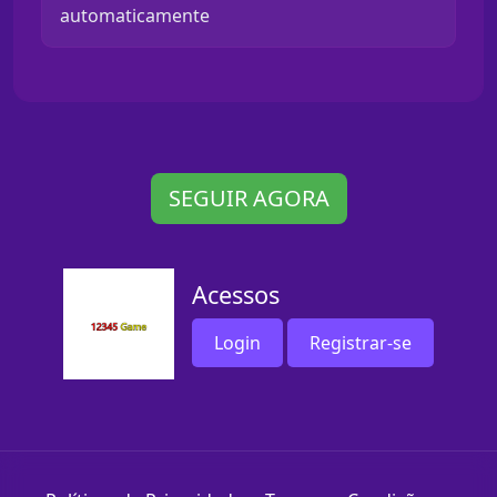
automaticamente
SEGUIR AGORA
Acessos
Login
Registrar-se