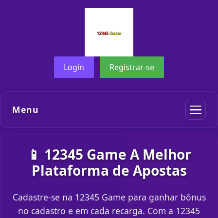
Login
Registrar-se
Menu
📱 12345 Game A Melhor
Plataforma de Apostas
Cadastre-se na 12345 Game para ganhar bônus
no cadastro e em cada recarga. Com a 12345