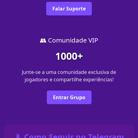
Falar Suporte
👥 Comunidade VIP
1000+
Junte-se a uma comunidade exclusiva de
jogadores e compartilhe experiências!
Entrar Grupo
📱 Como Seguir no Telegram