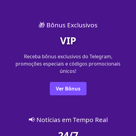
🎁 Bônus Exclusivos
VIP
Receba bônus exclusivos do Telegram,
promoções especiais e códigos promocionais
únicos!
Ver Bônus
📢 Notícias em Tempo Real
24/7