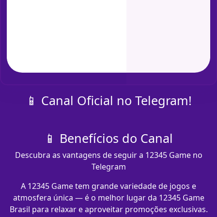
📱 Canal Oficial no Telegram!
📱 Benefícios do Canal
Descubra as vantagens de seguir a 12345 Game no
Telegram
A 12345 Game tem grande variedade de jogos e
atmosfera única — é o melhor lugar da 12345 Game
Brasil para relaxar e aproveitar promoções exclusivas.