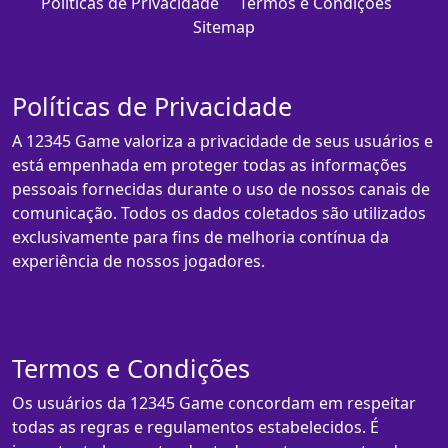
Políticas de Privacidade
Termos e Condições
Sitemap
Políticas de Privacidade
A 12345 Game valoriza a privacidade de seus usuários e
está empenhada em proteger todas as informações
pessoais fornecidas durante o uso de nossos canais de
comunicação. Todos os dados coletados são utilizados
exclusivamente para fins de melhoria contínua da
experiência de nossos jogadores.
Termos e Condições
Os usuários da 12345 Game concordam em respeitar
todas as regras e regulamentos estabelecidos. É