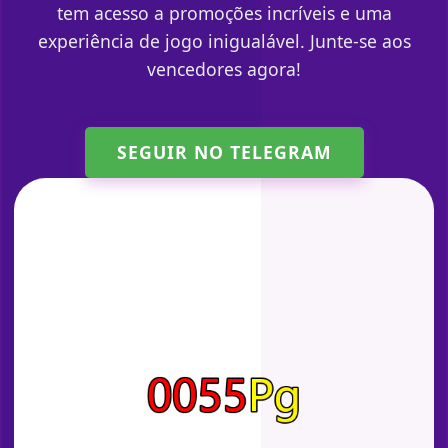
tem acesso a promoções incríveis e uma
experiência de jogo inigualável. Junte-se aos
vencedores agora!
SEGUIR NO TELEGRAM