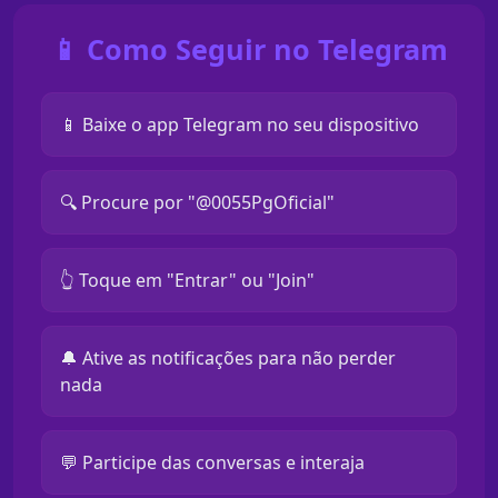
📱 Como Seguir no Telegram
📱 Baixe o app Telegram no seu dispositivo
🔍 Procure por "@0055PgOficial"
👆 Toque em "Entrar" ou "Join"
🔔 Ative as notificações para não perder
nada
💬 Participe das conversas e interaja