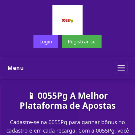
Login
Registrar-se
Menu
📱 0055Pg A Melhor
Plataforma de Apostas
Cadastre-se na 0055Pg para ganhar bônus no
cadastro e em cada recarga. Com a 0055Pg, você