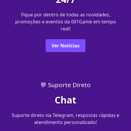
Fique por dentro de todas as novidades,
promoções e eventos da 001Game em tempo
real!
Ver Notícias
💬 Suporte Direto
Chat
Suporte direto via Telegram, respostas rápidas e
atendimento personalizado!